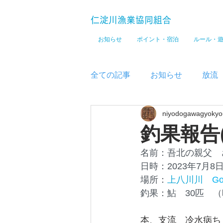
仁淀川漁業協同組合
お知らせ
ポイント・宿泊
ルール・
全ての記事
お知らせ
放流
niyodogawagyokyo
メディア
釣果報告
名前：吾北の親父　
日時：2023年7月
場所：
上八川川
G
釣果：鮎　30匹　（
本、支流　冷水病ち