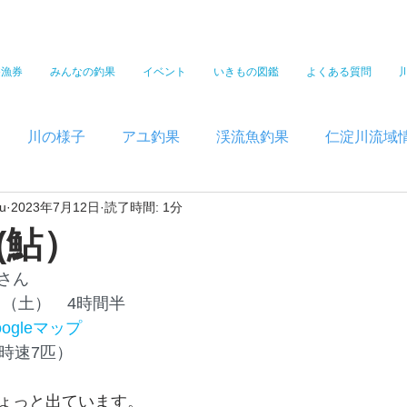
遊漁券
みんなの釣果
イベント
いきもの図鑑
よくある質問
川の様子
アユ釣果
渓流魚釣果
仁淀川流域
u
2023年7月12日
読了時間: 1分
(鮎）
さん
8日（土）　4時間半
oogleマップ
時速7匹）
ょっと出ています。