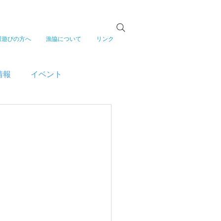
川遊びの方へ
漁協について
リンク
情報
イベント