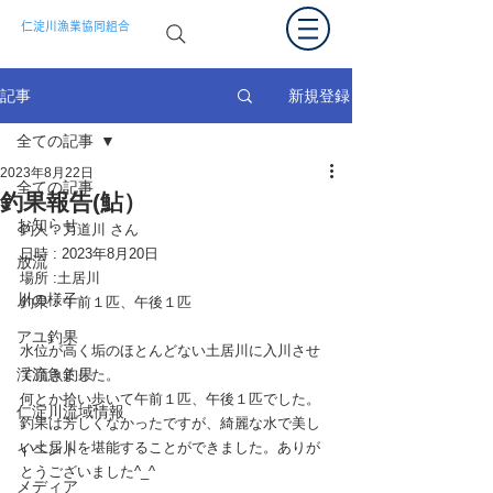
仁淀川漁業協同組合
新規登録
記事
全ての記事
2023年8月22日
全ての記事
釣果報告(鮎）
お知らせ
釣人：力道川 さん
日時 : 2023年8月20日 
放流
場所 :土居川
川の様子
釣果：午前１匹、午後１匹
アユ釣果
水位が高く垢のほとんどない土居川に入川させ
渓流魚釣果
て頂きました。
何とか拾い歩いて午前１匹、午後１匹でした。
仁淀川流域情報
釣果は芳しくなかったですが、綺麗な水で美し
い土居川を堪能することができました。ありが
イベント
とうございました^_^
メディア