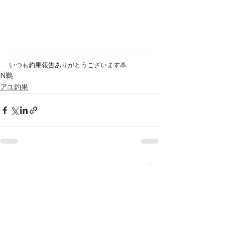
いつも釣果報告ありがとうございます🙇
N鵜
アユ釣果
すべて表示
最新記事