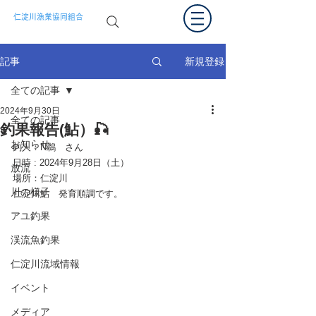
仁淀川漁業協同組合
新規登録
記事
全ての記事
2024年9月30日
全ての記事
釣果報告(鮎）🎣
お知らせ
釣人：N鵜　さん
日時 : 2024年9月28日（土）　
放流
場所：仁淀川
川の様子
仁淀川鮎　発育順調です。
アユ釣果
渓流魚釣果
仁淀川流域情報
イベント
メディア