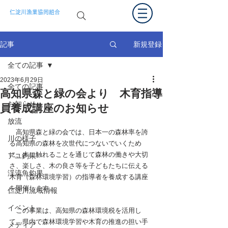
仁淀川漁業協同組合
新規登録
記事
全ての記事
2023年6月29日
全ての記事
高知県森と緑の会より 木育指導
お知らせ
員養成講座のお知らせ
放流
　高知県森と緑の会では、日本一の森林率を誇
川の様子
る高知県の森林を次世代につないでいくため
に、木に触れることを通じて森林の働きや大切
アユ釣果
さ、楽しさ、木の良さ等を子どもたちに伝える
渓流魚釣果
木育（森林環境学習）の指導者を養成する講座
を開催します。
仁淀川流域情報
イベント
　この事業は、高知県の森林環境税を活用し
て、県内で森林環境学習や木育の推進の担い手
メディア