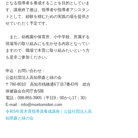
となる指導者を養成することを目的としていま
す。講座終了後は、指導者や指導者アシスタン
トとして、経験を積むための実践の場を提供さ
せていただく予定です。
　また、幼稚園や保育所、小中学校、所属する
現場等の取り組みにも生かせる内容となってい
ますので、職場で木育に取り組みたいという方
も是非ご参加ください。
申込・お問い合わせ：
公益社団法人高知県森と緑の会
〒780-8010　高知市桟橋通6丁目7番43号　総合
保健協会合同庁舎5階
電話：088-855-3905（平日9：00から17：30）
E-mail：info@moritomidori.com
令和5年度木育指導員養成講座｜公益社団法人高
知県森と緑の会 