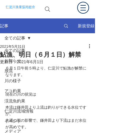
仁淀川漁業協同組合
新規登録
記事
全ての記事
2021年5月31日
全ての記事
鮎漁、明日（６月１日）解禁
お知らせ
更新日：
2021年6月1日
６月１日午前５時より、仁淀川で鮎漁が解禁に
放流
なります。
川の様子
アユ釣果
現在の川の状況は
渓流魚釣果
本流は鎌井田より上流は釣りができる水位です
仁淀川流域情報
が、
先週の雨の影響で、鎌井田より下流はまだ水位
イベント
が高めです。
メディア