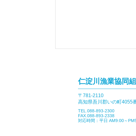
仁淀川漁業協同
〒781-2110​
高知県吾川郡いの町4055
9月27日「仁淀川の森と水を
​TEL.088-893-2300
考えるシンポジウム」開催の
FAX.088-893-2338
​対応時間：平日 AM9:00～PM5
お知らせ