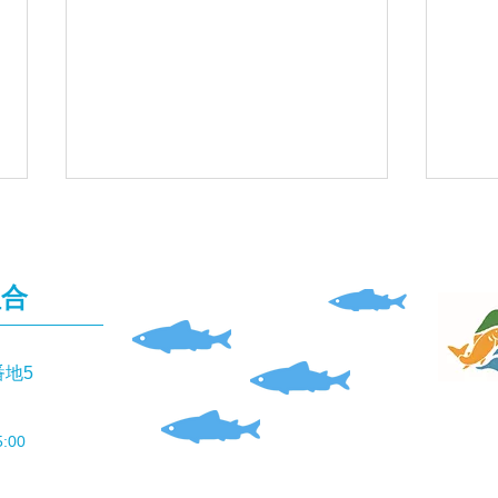
組合
番地5
「ダイワのオトリ缶」を預か
「仁
っています
験」
:00