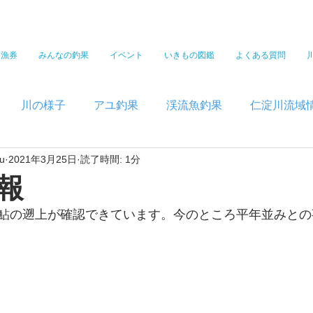
遊漁券
みんなの釣果
イベント
いきもの図鑑
よくある質問
川の様子
アユ釣果
渓流魚釣果
仁淀川流域
u
2021年3月25日
読了時間: 1分
報
鮎の遡上が確認できています。今のところ平年並みとの