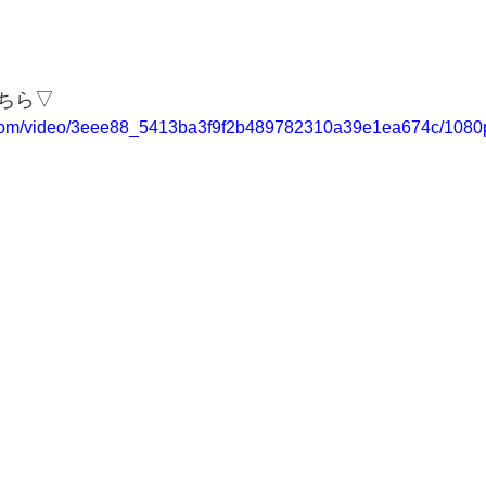
ちら▽
ic.com/video/3eee88_5413ba3f9f2b489782310a39e1ea674c/1080p