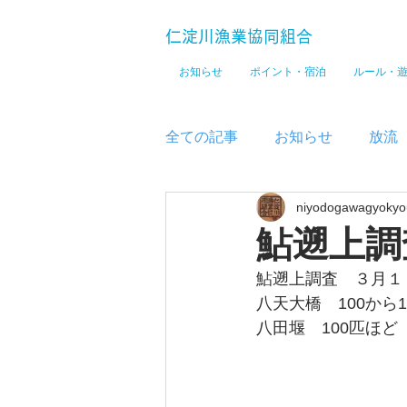
仁淀川漁業協同組合
お知らせ
ポイント・宿泊
ルール・
全ての記事
お知らせ
放流
niyodogawagyokyo
メディア
鮎遡上調
鮎遡上調査　３月１
八天大橋　100から
八田堰　100匹ほど