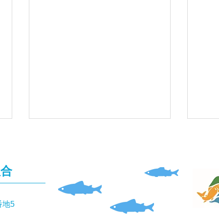
組合
番地5
「仁淀川親子ふれあい交流体
8月