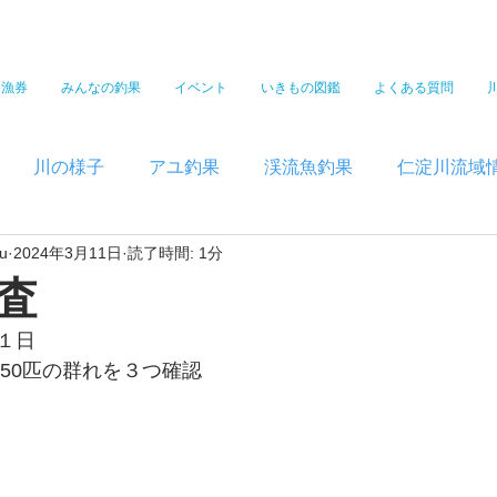
遊漁券
みんなの釣果
イベント
いきもの図鑑
よくある質問
川の様子
アユ釣果
渓流魚釣果
仁淀川流域
u
2024年3月11日
読了時間: 1分
査
１日
150匹の群れを３つ確認