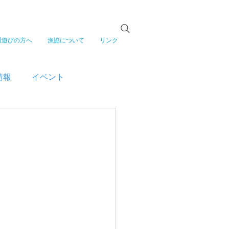
川遊びの方へ
漁協について
リンク
情報
イベント