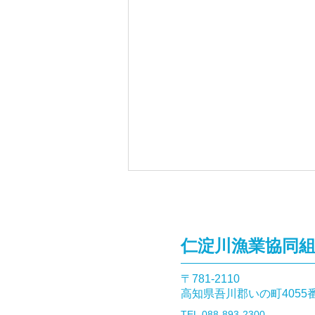
仁淀川漁業協同
〒781-2110​
高知県吾川郡いの町4055
「ダイワのオトリ缶」を預か
​TEL.088-893-2300