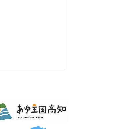
8日(土) 土居川「池川友