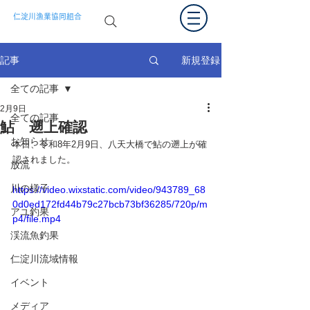
仁淀川漁業協同組合
新規登録
記事
全ての記事
2月9日
全ての記事
鮎 遡上確認
お知らせ
本日、令和8年2月9日、八天大橋で鮎の遡上が確
認されました。
放流
川の様子
https://video.wixstatic.com/video/943789_68
0d0ed172fd44b79c27bcb73bf36285/720p/m
アユ釣果
p4/file.mp4
渓流魚釣果
仁淀川流域情報
イベント
メディア