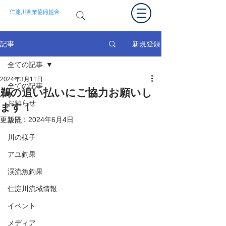
仁淀川漁業協同組合
新規登録
記事
全ての記事
2024年3月11日
全ての記事
鵜の追い払いにご協力お願いし
お知らせ
ます！
更新日：
2024年6月4日
放流
川の様子
アユ釣果
渓流魚釣果
仁淀川流域情報
イベント
メディア