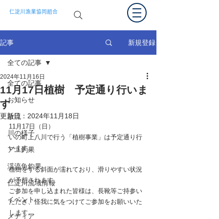
仁淀川漁業協同組合
新規登録
記事
全ての記事
2024年11月16日
全ての記事
11月17日植樹 予定通り行いま
お知らせ
す
更新日：
2024年11月18日
放流
11月17日（日）
川の様子
いの町上八川で行う「植樹事業」は予定通り行
います。
アユ釣果
渓流魚釣果
植樹をする斜面が濡れており、滑りやすい状況
が予想されます。
仁淀川流域情報
ご参加を申し込まれた皆様は、長靴等ご持参い
イベント
ただき、怪我に気をつけてご参加をお願いいた
します。
メディア