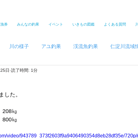
遊漁券
みんなの釣果
イベント
いきもの図鑑
よくある質問
川の様子
アユ釣果
渓流魚釣果
仁淀川流域
月25日
読了時間: 1分
ました。
208㎏
800㎏
ic.com/video/943789_373f2603f9a9406490354d8eb28df35e/720p/