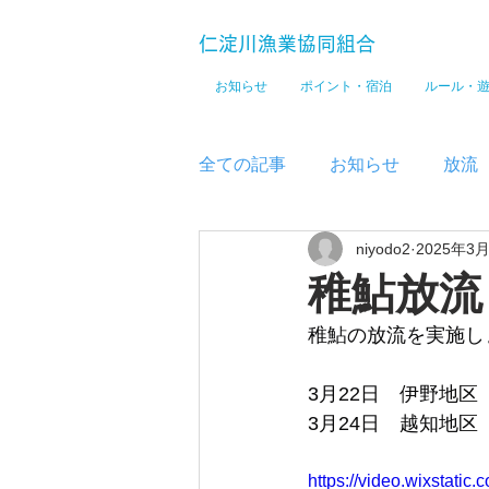
仁淀川漁業協同組合
お知らせ
ポイント・宿泊
ルール・
全ての記事
お知らせ
放流
niyodo2
2025年3
メディア
稚鮎放流
稚鮎の放流を実施し
3月22日　伊野地区　
3月24日　越知地区　
https://video.wixstat