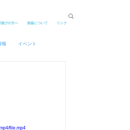
川遊びの方へ
漁協について
リンク
情報
イベント
mp4/file.mp4