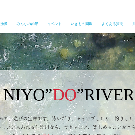
遊漁券
みんなの釣果
イベント
いきもの図鑑
よくある質問
​NIYO”
DO
”RIVER
って、遊びの宝庫です。泳いだり、キャンプしたり、釣りした
美しいと言われる仁淀川なら、できること、楽しめることがさ