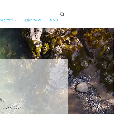
川遊びの方へ
漁協について
リンク
り。
らにいっぱい。