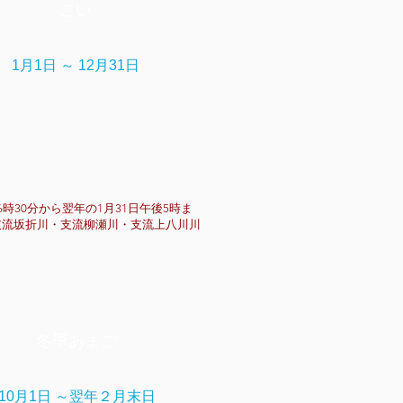
こい
1月1日 ～ 12月31日
時30分から翌年の1月31日午後5時ま
支流坂折川・支流柳瀬川・支流上八川川
冬季あまご
10月1日 ～翌年２月末日