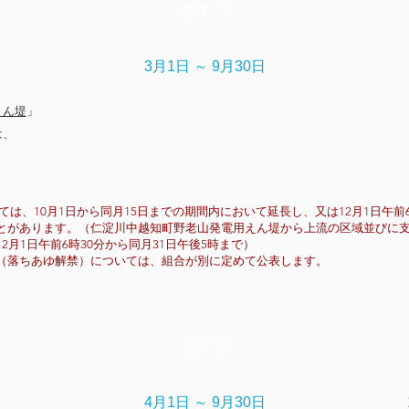
あまご
3月1日
～ 9月30日
えん堤
」
は、
は、10月1日から同月15日までの期間内において延長し、又は12月1日午前6
とがあります。（仁淀川中越知町野老山発電用えん堤から上流の区域並びに
月1日午前6時30分から同月31日午後5時まで）
（落ちあゆ解禁）については、組合が別に定めて公表します。
うなぎ
4月1日 ～ 9月30日