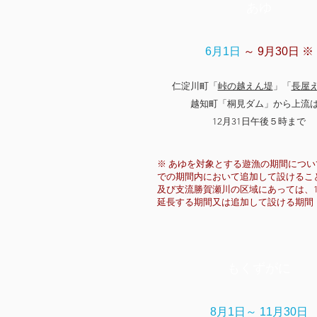
​あゆ
6月1日
～ 9月30日 ※
仁淀川町「
峠の越えん堤
」「
長屋
越知町「桐見ダム」から上流
12月31日午後５時まで
※ あゆを対象とする遊漁の期間について
での期間内において追加して設けるこ
及び支流勝賀瀬川の区域にあっては、12
延長する期間又は追加して設ける期間
もくずがに
8月1日～ 11月30日