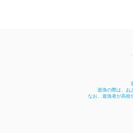
遊漁の際は、
お
なお、遊漁者が高校