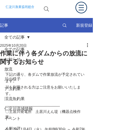
仁淀川漁業協同組合
新規登録
記事
全ての記事
2025年10月20日
全ての記事
作業に伴う各ダムからの放流に
お知らせ
関するお知らせ
放流
下記の通り、各ダムで作業放流が予定されてい
川の様子
ます。
川を利用される方は
ご注意をお願いいたしま
アユ釣果
す
。
渓流魚釣果
-----------------------------------------------
仁淀川流域情報
〇土居川発電所　土居川えん堤（
機器点検作
業
）
イベント
メディア
令和7年11月4日（火） 午前8時30分 ～ 令和7年