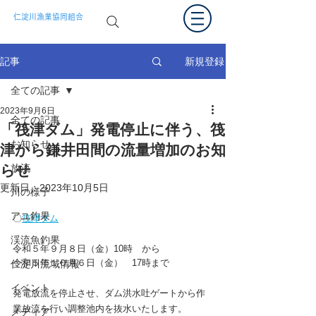
仁淀川漁業協同組合
新規登録
記事
全ての記事
2023年9月6日
全ての記事
「筏津ダム」発電停止に伴う、筏
お知らせ
津から鎌井田間の流量増加のお知
らせ
放流
更新日：
2023年10月5日
川の様子
アユ釣果
〇
筏津ダム
渓流魚釣果
令和５年９月８日（金）10時　から
令和５年１０月６日（金）　17時まで
仁淀川流域情報
イベント
発電放流を停止させ、ダム洪水吐ゲートから作
業放流を行い調整池内を抜水いたします。
メディア