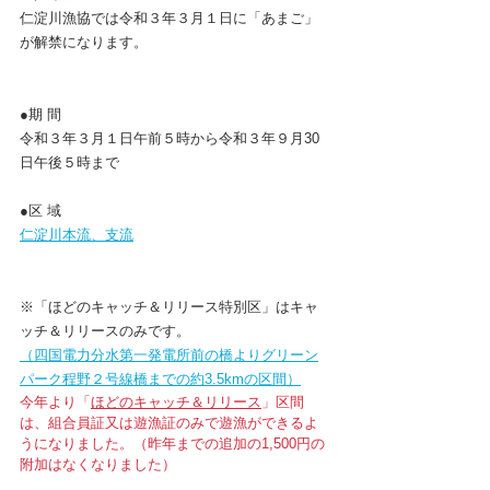
仁淀川漁協では令和３年３月１日に「あまご」
が解禁になります。
●期 間　
令和３年３月１日午前５時から令和３年９月30
日午後５時まで
●区 域 　
仁淀川本流、支流
※「ほどのキャッチ＆リリース特別区」はキャ
ッチ＆リリースのみです。
（四国電力分水第一発電所前の橋よりグリーン
パーク程野２号線橋までの約3.5kmの区間）
今年より「
ほどのキャッチ＆リリース
」区間
は、組合員証又は遊漁証のみで遊漁ができるよ
うになりました。（昨年までの追加の1,500円の
附加はなくなりました）