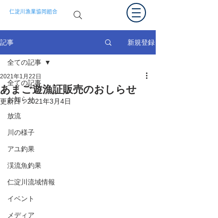
仁淀川漁業協同組合
新規登録
記事
全ての記事
2021年1月22日
全ての記事
あまご遊漁証販売のおしらせ
お知らせ
更新日：
2021年3月4日
放流
川の様子
アユ釣果
渓流魚釣果
仁淀川流域情報
イベント
メディア