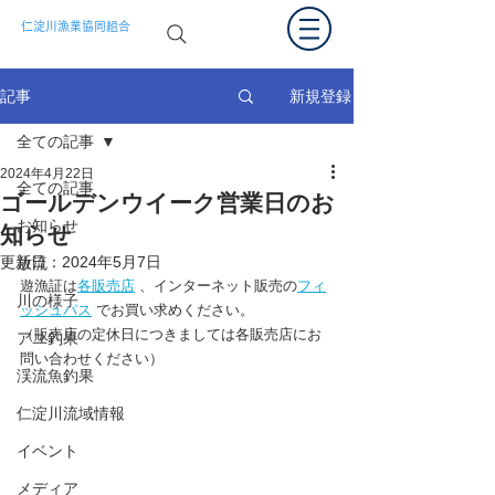
仁淀川漁業協同組合
新規登録
記事
全ての記事
2024年4月22日
全ての記事
ゴールデンウイーク営業日のお
お知らせ
知らせ
更新日：
2024年5月7日
放流
遊漁証は
各販売店
 、インターネット販売の
フィ
川の様子
ッシュパス
 でお買い求めください。
（販売店の定休日につきましては各販売店にお
アユ釣果
問い合わせください）
渓流魚釣果
仁淀川流域情報
イベント
メディア