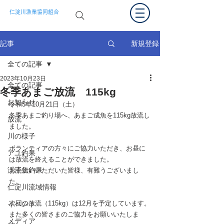
仁淀川漁業協同組合
新規登録
記事
全ての記事
2023年10月23日
全ての記事
冬季あまご放流 115kg
お知らせ
令和5年10月21日（土）
冬季あまご釣り場へ、あまご成魚を115kg放流し
放流
ました。
川の様子
ボランティアの方々にご協力いただき、お昼に
アユ釣果
は放流を終えることができました。
渓流魚釣果
お手伝いいただいた皆様、有難うございまし
た。
仁淀川流域情報
次回の放流（115kg）は12月を予定しています。
イベント
また多くの皆さまのご協力をお願いいたしま
メディア