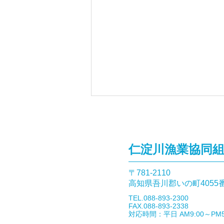
仁淀川漁業協同
〒781-2110​
高知県吾川郡いの町4055
「ダイワのオトリ缶」を預か
​TEL.088-893-2300
っています
FAX.088-893-2338
​対応時間：平日 AM9:00～PM5