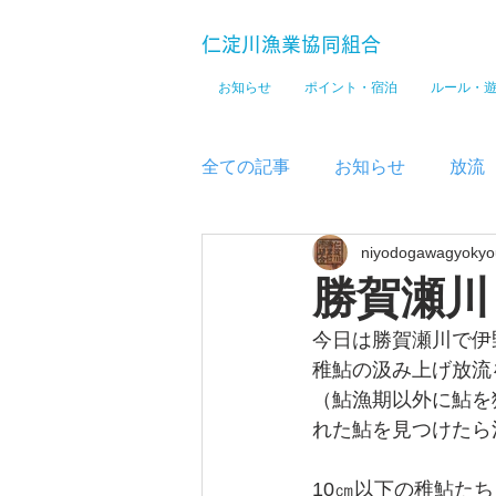
仁淀川漁業協同組合
お知らせ
ポイント・宿泊
ルール・
全ての記事
お知らせ
放流
niyodogawagyokyo
メディア
勝賀瀬川
今日は勝賀瀬川で伊
稚鮎の汲み上げ放流
（鮎漁期以外に鮎を
れた鮎を見つけたら
10㎝以下の稚鮎た