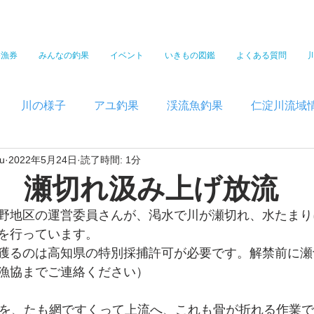
遊漁券
みんなの釣果
イベント
いきもの図鑑
よくある質問
川の様子
アユ釣果
渓流魚釣果
仁淀川流域
u
2022年5月24日
読了時間: 1分
 瀬切れ汲み上げ放流
野地区の運営委員さんが、渇水で川が瀬切れ、水たまり
を行っています。
獲るのは高知県の特別採捕許可が必要です。解禁前に瀬
漁協までご連絡ください）
ちを、たも網ですくって上流へ、これも骨が折れる作業