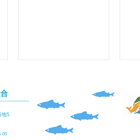
組合
番地5
「仁淀川親子ふれあい交流体
8月
験」実施。一部変更あり。
釣り
:00