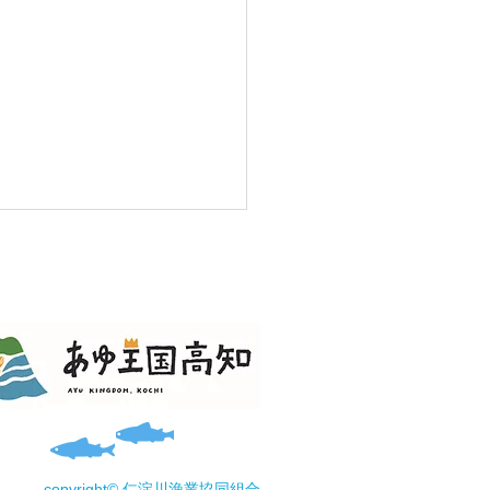
8日(土) 土居川「池川友
専用区」使用できません
copyright© 仁淀川漁業協同組合