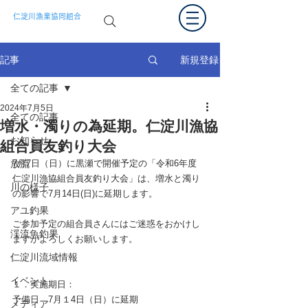
仁淀川漁業協同組合
新規登録
記事
全ての記事
2024年7月5日
全ての記事
増水・濁りの為延期。仁淀川漁協
お知らせ
組合員友釣り大会
放流
7月7日（日）に黒瀬で開催予定の「令和6
年度　
仁淀川漁協組合員友釣り大会」は、増水と濁り
川の様子
の影響で7月14日(日)に延期します。
アユ釣果
ご参加予定の組合員さんにはご迷惑をおかけし
渓流魚釣果
ますがよろしくお願いします。
仁淀川流域情報
イベント
１．実施期日：      
予備日　7
月１4日（日）に延期
メディア