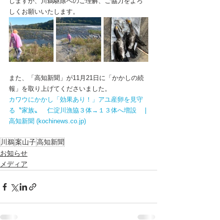
しますが、川鵜駆除へのご理解、ご協力をよろ
しくお願いいたします。
また、「高知新聞」が11月21日に「かかしの続
報」を取り上げてくださいました。
カワウにかかし「効果あり！」アユ産卵を見守
る〝家族〟　仁淀川漁協３体→１３体へ増設　 | 
高知新聞 (kochinews.co.jp)
川鵜
案山子
高知新聞
お知らせ
メディア