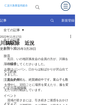
仁淀川漁業協同組合
新規登録
記事
全ての記事
2022年11月17日
全ての記事
川鵜駆除 近況
お知らせ
更新日：
2025年3月28日
放流
　先日、いの地区猟友会の会員の方が、川鵜を
川の様子
２羽捕獲してくださいました。
お腹はパンパン。口からは鮎ばかりが沢山出て
アユ釣果
きました。
渓流魚釣果
　案山子作戦も、絶賛継続中です。案山子も数
を増やし、10日ごとに場所を変えたり、服を変
仁淀川流域情報
えたり試行錯誤しています。
イベント
　流域の皆さまには、引き続きご迷惑をおかけ
メディア