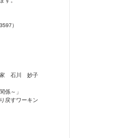
ます。
597）　
家　石川　妙子
関係～」　
り戻すワーキン