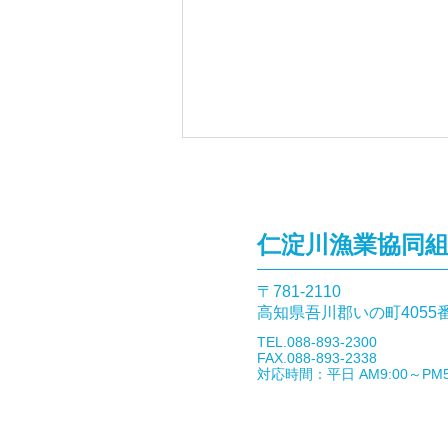
仁淀川漁業協同
〒781-2110​
高知県吾川郡いの町4055
9月27日「仁淀川の森と水を
​TEL.088-893-2300
考えるシンポジウム」開催の
FAX.088-893-2338
​対応時間：平日 AM9:00～PM5
お知らせ