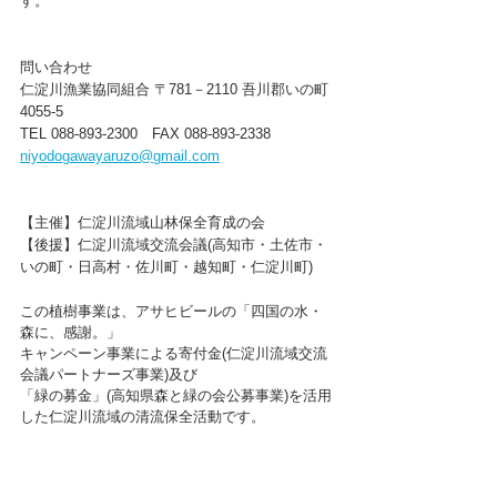
す。
問い合わせ
仁淀川漁業協同組合 〒781－2110 吾川郡いの町
4055-5
TEL 088-893-2300　FAX 088-893-2338
niyodogawayaruzo@gmail.com
【主催】仁淀川流域山林保全育成の会
【後援】仁淀川流域交流会議(高知市・土佐市・
いの町・日高村・佐川町・越知町・仁淀川町)
この植樹事業は、アサヒビールの「四国の水・
森に、感謝。」
キャンペーン事業による寄付金(仁淀川流域交流
会議パートナーズ事業)及び
「緑の募金」(高知県森と緑の会公募事業)を活用
した仁淀川流域の清流保全活動です。