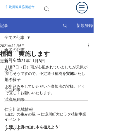
仁淀川漁業協同組合
新規登録
記事
全ての記事
2021年11月6日
全ての記事
植樹 実施します
お知らせ
更新日：
2021年11月8日
11月7日（日）雨が心配されていましたが天気が
放流
持ちそうですので、予定通り植樹を
実施
いたし
川の様子
ます。
お申込みをしていただいた参加者の皆様、どう
アユ釣果
ぞ宜しくお願いいたします。
渓流魚釣果
仁淀川流域情報
山は川の生みの親 ～仁淀川町大ヒラタ植樹事業
イベント
～
仁淀川上流の山に木を植えよう!
メディア