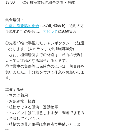
13:30　　仁淀川漁業協同組合到着・解散
集合場所：
仁淀川漁業協同組合
 (いの町4055-5)　送迎の方
※現地直行の場合は、
大ヒラタ
に9:50集合
◎先着40名は手配したジャンボタクシーで送迎
いたします。(大ヒラタまで約1時間30分)
　なお、植樹場所までの林道は、路面の状況に
よっては徒歩となる場合があります。
◎作業中の負傷等は保険内のほかは一切責任を
負いません。十分気を付けて作業をお願いしま
す。
準備する物：
・マスク着用
・お飲み物、軽食
・植樹ができる服装・運動靴等
・ヘルメットはご用意しますが、調達できる方
は持参してください。
・植樹の道具と軍手は主催者で準備いたしま