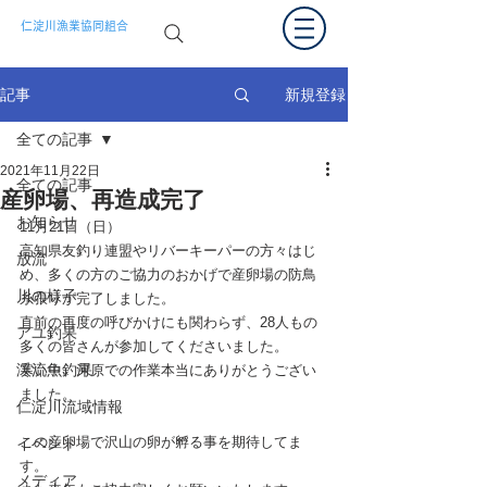
仁淀川漁業協同組合
新規登録
記事
全ての記事
2021年11月22日
全ての記事
産卵場、再造成完了
お知らせ
11月21日（日）
高知県友釣り連盟やリバーキーパーの方々はじ
放流
め、多くの方のご協力のおかげで産卵場の防鳥
川の様子
糸張りが完了しました。
直前の再度の呼びかけにも関わらず、28人もの
アユ釣果
多くの皆さんが参加してくださいました。
渓流魚釣果
寒い中、河原での作業本当にありがとうござい
ました。
仁淀川流域情報
この産卵場で沢山の卵が孵る事を期待してま
イベント
す。
メディア