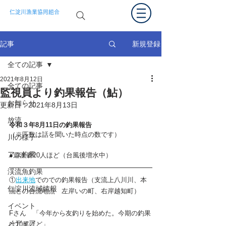
仁淀川漁業協同組合
新規登録
記事
全ての記事
2021年8月12日
全ての記事
監視員より釣果報告（鮎）
お知らせ
更新日：
2021年8月13日
放流
令和３年8月11日の釣果報告  
（※匹数は話を聞いた時点の数です）
川の様子
アユ釣果
●遊漁者20人ほど（台風後増水中）
渓流魚釣果
①
出来地
でのでの釣果報告（支流上八川川、本
仁淀川流域情報
流との合流地点　左岸いの町、右岸越知町）
イベント
Fさん　「今年から友釣りを始めた。今期の釣果
メディア
は10尾ほど」