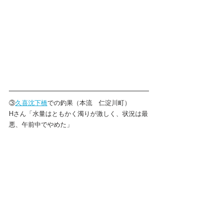
③
久喜沈下橋
での釣果（本流　仁淀川町）
Hさん「水量はともかく濁りが激しく、状況は最
悪、午前中でやめた」