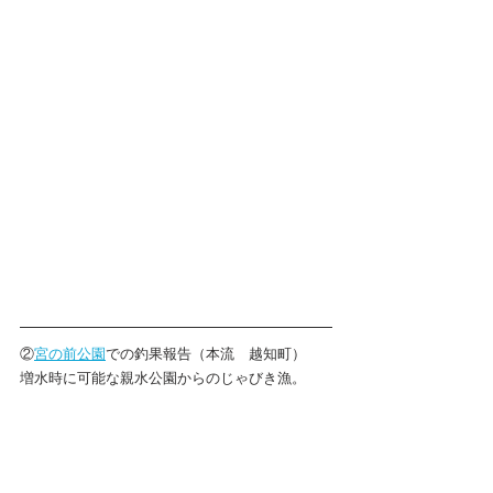
②
宮の前公園
での釣果報告（本流　越知町）
増水時に可能な親水公園からのじゃびき漁。