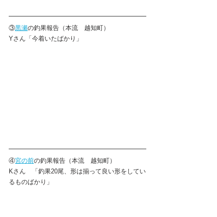
③
黒瀬
の釣果報告（本流　越知町）
Yさん「今着いたばかり」
④
宮の前
の釣果報告（本流　越知町）
Kさん　「釣果20尾、形は揃って良い形をしてい
るものばかり」