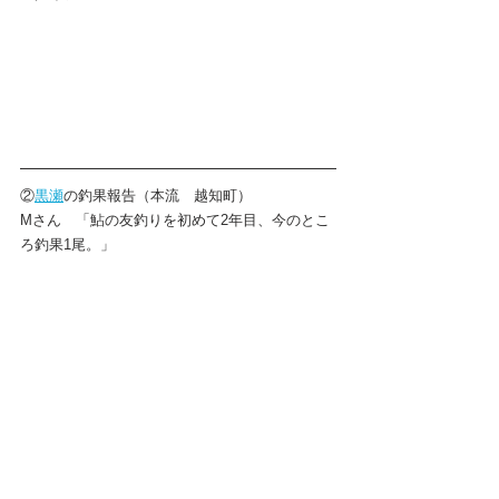
②
黒瀬
の釣果報告（本流　越知町）
Mさん　「鮎の友釣りを初めて2年目、今のとこ
ろ釣果1尾。」