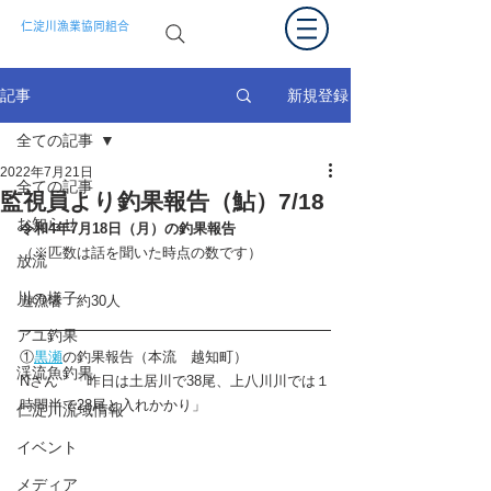
仁淀川漁業協同組合
新規登録
記事
全ての記事
2022年7月21日
全ての記事
監視員より釣果報告（鮎）7/18
お知らせ
令和4年7月18日（月）の釣果報告  
（※匹数は話を聞いた時点の数です）
放流
川の様子
遊漁者　約30人　
アユ釣果
①
黒瀬
の釣果報告（本流　越知町）
渓流魚釣果
Nさん　「昨日は土居川で38尾、上八川川では１
時間半で28尾と入れかかり」
仁淀川流域情報
イベント
メディア