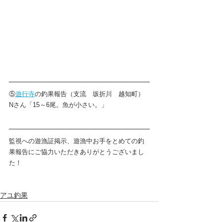
⑤
遊行寺
の釣果報告（支流　坂折川　越知町）
Nさん「15～6尾。魚が小さい。」
監視への遊漁証掲示、遊漁中お手をとめての釣
果報告にご協力いただきありがとうございまし
た！
アユ釣果