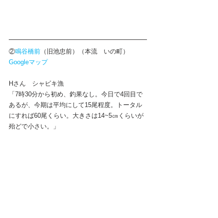
②
鳴谷橋前
（旧池忠前）（本流　いの町）
Googleマップ
Hさん
　シャビキ漁
「7時30分から初め、釣果なし。今日で4回目で
あるが、今期は平均にして15尾程度。トータル
にすれば60尾くらい。大きさは14~5㎝くらいが
殆どで小さい。」