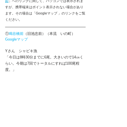
図
」への
リンクに関して、パソコンでは表示されま
すが、携帯端末はポイント表示されない場合があり
ます。その場合は「Googleマップ 」のリンクをご覧
ください。
①
鳴谷橋前
（旧池忠前）（本流　いの町）
Googleマップ
Y
さん　シャビキ漁
「今日は8時30分までに6尾。大きいので14㎝く
らい。今期は7回でトータルにすれば100尾程
度。」