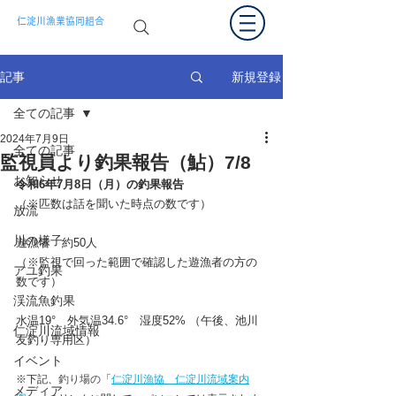
仁淀川漁業協同組合
新規登録
記事
全ての記事
2024年7月9日
全ての記事
監視員より釣果報告（鮎）7/8
お知らせ
令和6年7月8
日（月）の釣果報告  
（※匹数は話を聞いた時点の数です）
放流
川の様子
遊漁者　約50
人
（※監視で回った範囲で確認した遊漁者の方の
アユ釣果
数です）
渓流魚釣果
水温19°　外気温34.6°　湿度52% （午後、池川
仁淀川流域情報
友釣り専用区）
イベント
※下記、
釣り場の
「
仁淀川漁協　仁淀川流域案内
メディア