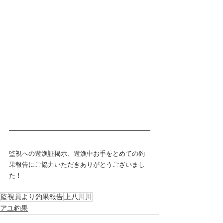
監視への遊漁証掲示、遊漁中お手をとめての釣
果報告にご協力いただきありがとうございまし
た！
監視員より釣果報告
上八川川
アユ釣果