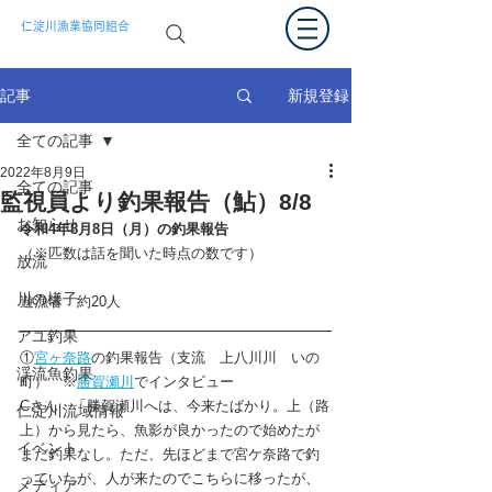
仁淀川漁業協同組合
新規登録
記事
全ての記事
2022年8月9日
全ての記事
監視員より釣果報告（鮎）8/8
お知らせ
令和4年8月8日（月）の釣果報告  
（※匹数は話を聞いた時点の数です）
放流
川の様子
遊漁者　約20人　
アユ釣果
①
宮ヶ奈路
の釣果報告（支流　上八川川　いの
渓流魚釣果
町）　※
勝賀瀬川
でインタビュー
Cさん　「勝賀瀬川へは、今来たばかり。上（路
仁淀川流域情報
上）から見たら、魚影が良かったので始めたが
イベント
まだ釣果なし。ただ、先ほどまで宮ケ奈路で釣
っていたが、人が来たのでこちらに移ったが、
メディア