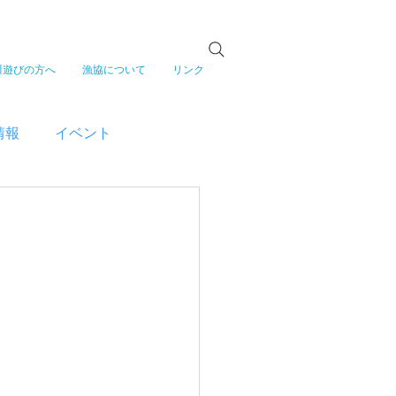
川遊びの方へ
漁協について
リンク
情報
イベント