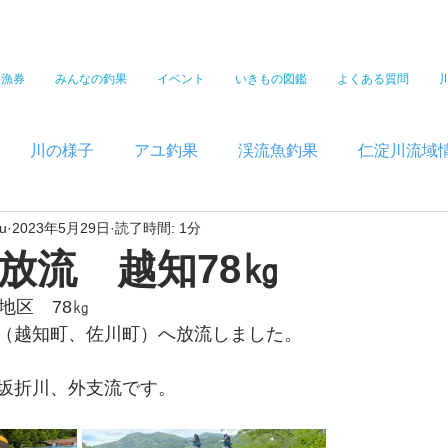
遊漁券
みんなの釣果
イベント
いきもの図鑑
よくある質問
川の様子
アユ釣果
渓流魚釣果
仁淀川流域
u
2023年5月29日
読了時間: 1分
放流 越知78㎏
地区　78㎏
（越知町、佐川町）へ放流しました。
坂折川、外支流です。