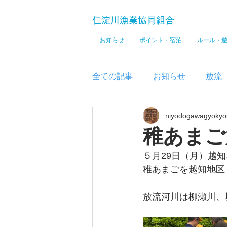
仁淀川漁業協同組合
お知らせ
ポイント・宿泊
ルール・
全ての記事
お知らせ
放流
niyodogawagyokyo
メディア
稚あまご
５月29日（月）越知
稚あまごを越知地区
放流河川は柳瀬川、