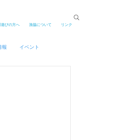
川遊びの方へ
漁協について
リンク
情報
イベント