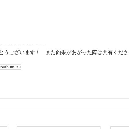
ｰｰｰｰｰｰｰｰｰｰｰｰｰｰｰｰｰｰ
とうございます！　また釣果があがった際は共有くださ
routbum.izu