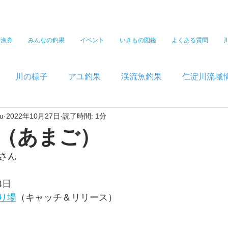
遊漁券
みんなの釣果
イベント
いきもの図鑑
よくある質問
川の様子
アユ釣果
渓流魚釣果
仁淀川流域
u
2022年10月27日
読了時間: 1分
（あまご）
さん
4日
り場
（キャッチ＆リリース）