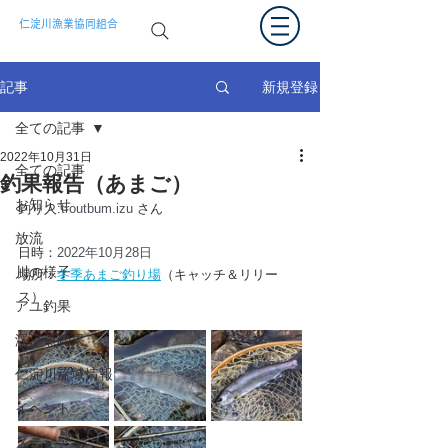
仁淀川漁業協同組合
新規登録
記事
全ての記事
2022年10月31日
全ての記事
釣果報告（あまご）
お知らせ
釣り人:
troutbum.izu 
さん
放流
日時：
2022年10月28日
川の様子
場所：
冬季あまご釣り場
（キャッチ＆リリー
ス）
アユ釣果
渓流魚釣果
仁淀川流域情報
イベント
メディア