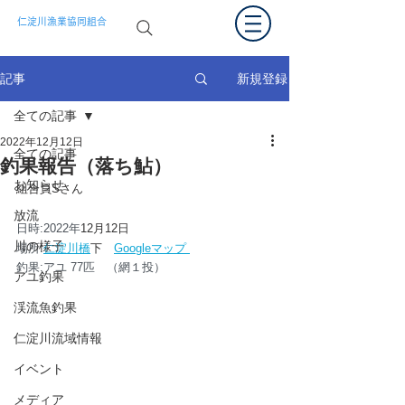
仁淀川漁業協同組合
新規登録
記事
全ての記事
2022年12月12日
全ての記事
釣果報告（落ち鮎）
お知らせ
組合員Sさん
放流
日時:2022年
12月12日
川の様子
場所:
仁淀川橋
下
Googleマップ 
釣果:アユ 77匹　（網１投）
アユ釣果
渓流魚釣果
仁淀川流域情報
イベント
メディア