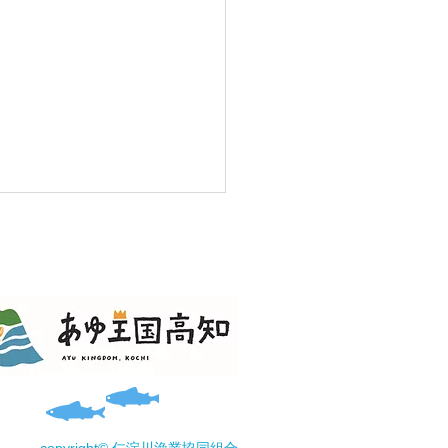
報告(あまご）🎣
copyright© 仁淀川漁業協同組合