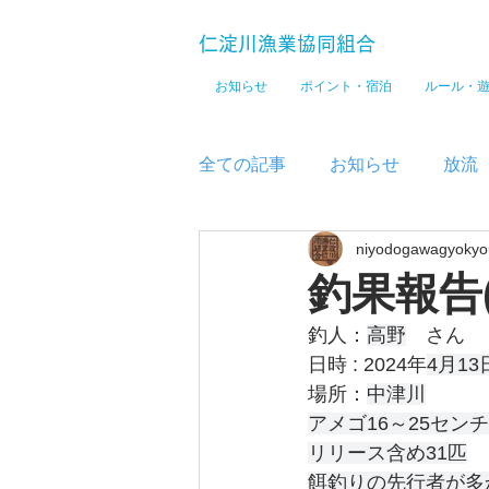
仁淀川漁業協同組合
お知らせ
ポイント・宿泊
ルール・
全ての記事
お知らせ
放流
niyodogawagyokyo
メディア
釣果報告
釣人：
高野
　さん
日時 : 2024年
4月13
場所：
中津川
アメゴ16～25センチ
リリース含め31匹
餌釣りの先行者が多