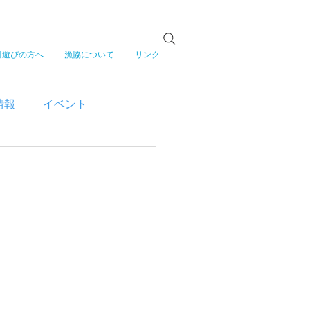
川遊びの方へ
漁協について
リンク
情報
イベント