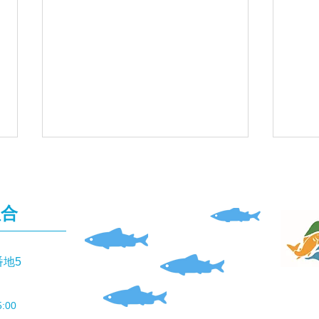
組合
釣果
番地5
釣果報告(本流あまご）🎣
:00