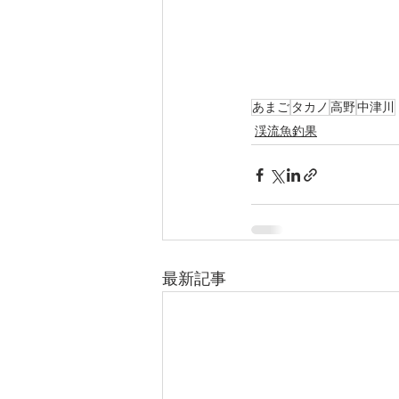
あまご
タカノ
高野
中津川
渓流魚釣果
最新記事