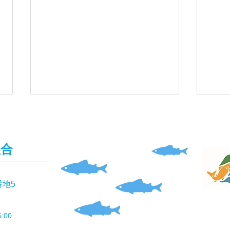
組合
釣果
番地5
釣果報告(本流あまご）🎣
:00