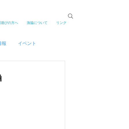
川遊びの方へ
漁協について
リンク
情報
イベント
