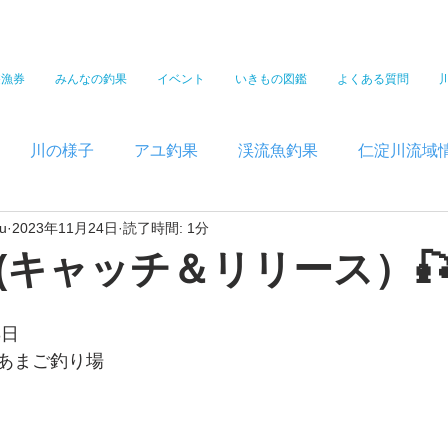
遊漁券
みんなの釣果
イベント
いきもの図鑑
よくある質問
川の様子
アユ釣果
渓流魚釣果
仁淀川流域
u
2023年11月24日
読了時間: 1分
(キャッチ＆リリース）
3日 
あまご釣り場　