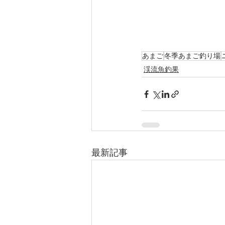
あまご
冬季あまご釣り場
渓流魚釣果
最新記事