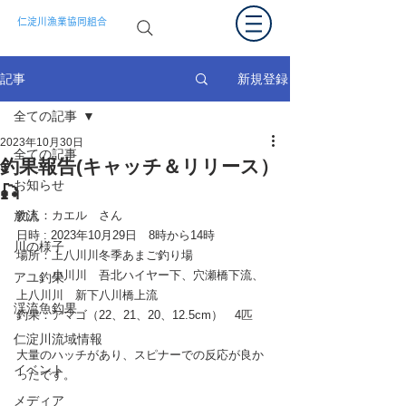
仁淀川漁業協同組合
新規登録
記事
全ての記事
2023年10月30日
全ての記事
釣果報告(キャッチ＆リリース）
お知らせ
🎣
放流
釣人：カエル　さん
日時 : 2023年10月29日　8時から14時
川の様子
場所：上八川川冬季あまご釣り場　
　　　小川川　吾北ハイヤー下、穴瀬橋下流、
アユ釣果
上八川川　新下八川橋上流
渓流魚釣果
釣果：アマゴ（22、21、20、12.5cm）　4匹
仁淀川流域情報
大量のハッチがあり、スピナーでの反応が良か
イベント
ったです。
メディア