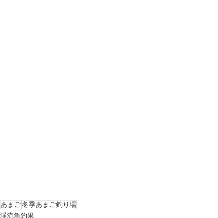
あまご
冬季あまご釣り場
渓流魚釣果