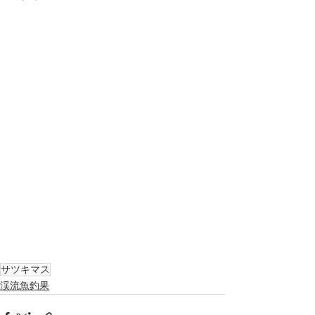
サツキマス
渓流魚釣果