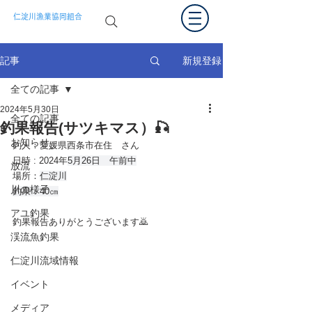
仁淀川漁業協同組合
新規登録
記事
全ての記事
2024年5月30日
全ての記事
釣果報告(サツキマス）🎣
お知らせ
釣人：愛媛県西条市在住　さん
日時 : 2024年
5月26
日　午前中
放流
場所：
仁淀川
川の様子
釣果：40㎝
アユ釣果
釣果報告ありがとうございます🙇
渓流魚釣果
仁淀川流域情報
イベント
メディア