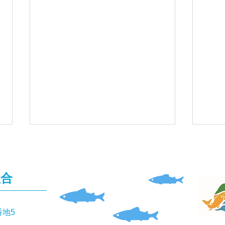
組合
釣果
番地5
釣果報告(本流あまご）🎣