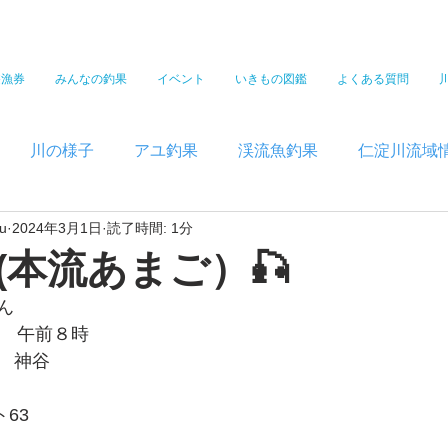
遊漁券
みんなの釣果
イベント
いきもの図鑑
よくある質問
川の様子
アユ釣果
渓流魚釣果
仁淀川流域
u
2024年3月1日
読了時間: 1分
(本流あまご）🎣
ん
1日　午前８時 
　神谷
63