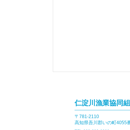
仁淀川漁業協同
〒781-2110​
釣果報告(あまご）🎣
高知県吾川郡いの町4055