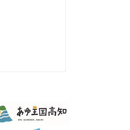
報告(あまご）🎣