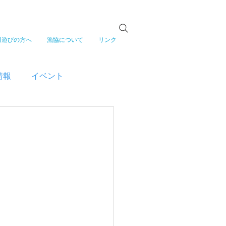
川遊びの方へ
漁協について
リンク
情報
イベント