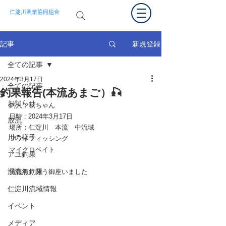
仁淀川漁業協同組合
新規登録
記事
全ての記事
2024年3月17日
全ての記事
釣果報告(本流あまご）🎣
お知らせ
釣人：秋ちゃん
日時 : 2024年3月17日
放流
場所：仁淀川　本流　中流域
川の様子
フライフィッシング
マイクロベイト
アユ釣果
渓流魚釣果
情報有り難う御座いました
仁淀川流域情報
イベント
メディア