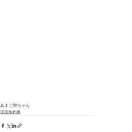
あまご
秋ちゃん
渓流魚釣果