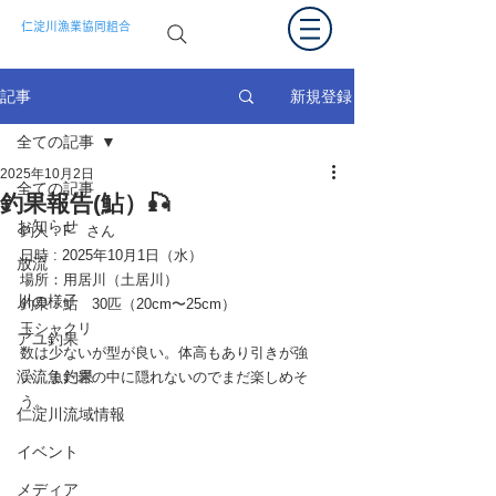
仁淀川漁業協同組合
新規登録
記事
全ての記事
2025年10月2日
全ての記事
釣果報告(鮎）🎣
お知らせ
釣人：
F
　さん
日時 : 2025年
10月1日（水）　
放流
場所：
用居川（土居川）
川の様子
釣果：鮎　30匹（20cm〜25cm）　
玉シャクリ
アユ釣果
数は少ないが型が良い。体高もあり引きが強
渓流魚釣果
い。まだ岩の中に隠れないのでまだ楽しめそ
う。
仁淀川流域情報
イベント
メディア