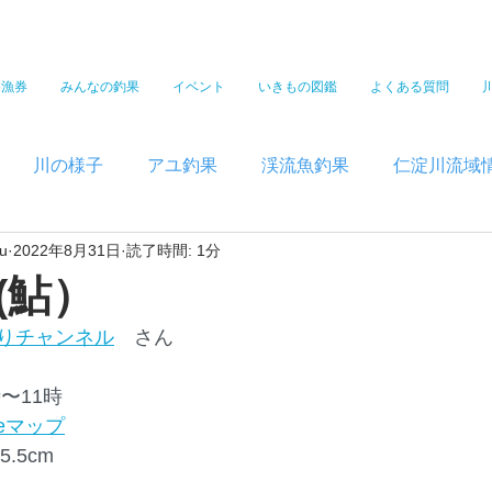
遊漁券
みんなの釣果
イベント
いきもの図鑑
よくある質問
川の様子
アユ釣果
渓流魚釣果
仁淀川流域
u
2022年8月31日
読了時間: 1分
(鮎）
りチャンネル
　さん
時〜11時
leマップ
5.5cm