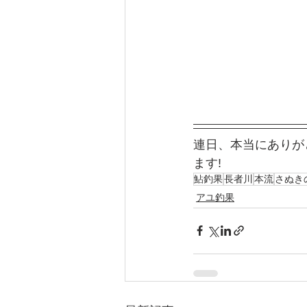
連日、本当にありが
ます!
鮎釣果
長者川
本流
さぬき
アユ釣果