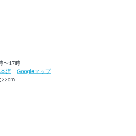
3時〜17時
の本流
Googleマップ
大22cm