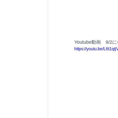
Youtube動画　9/
https://youtu.be/L6t1qt