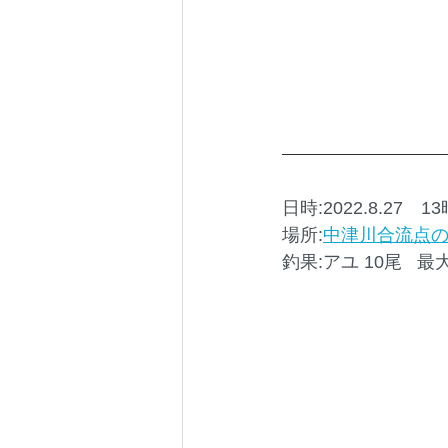
日時:2022.8.27　1
場所:
中津川合流点
釣果:アユ 10尾   最