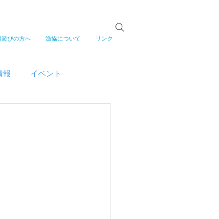
川遊びの方へ
漁協について
リンク
情報
イベント