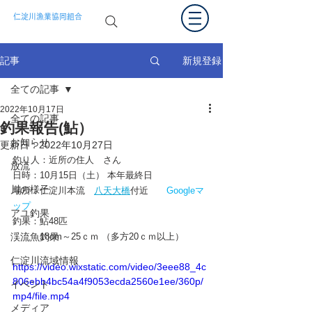
仁淀川漁業協同組合
新規登録
記事
全ての記事
2022年10月17日
全ての記事
釣果報告(鮎）
お知らせ
更新日：
2022年10月27日
釣り人：近所の住人　さん
放流
日時：10月15日（土） 本年最終日
川の様子
場所：仁淀川本流　
八天大橋
付近　　
Googleマ
ップ
アユ釣果
釣果：鮎48匹　
渓流魚釣果
　　　18cm～25ｃｍ （多方20ｃｍ以上）
仁淀川流域情報
https://video.wixstatic.com/video/3eee88_4c
806ebb4bc54a4f9053ecda2560e1ee/360p/
イベント
mp4/file.mp4
メディア