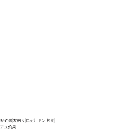
鮎釣果
友釣り
仁淀川ドン
片岡
アユ釣果