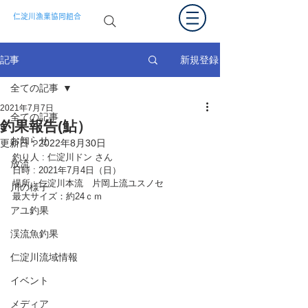
仁淀川漁業協同組合
新規登録
記事
全ての記事
2021年7月7日
全ての記事
釣果報告(鮎）
お知らせ
更新日：
2022年8月30日
釣り人 : 仁淀川ドン さん
放流
日時 : 2021年7月4日（日）
場所 : 仁淀川本流　片岡上流ユスノセ
川の様子
最大サイズ：約24ｃｍ
アユ釣果
渓流魚釣果
仁淀川流域情報
イベント
メディア