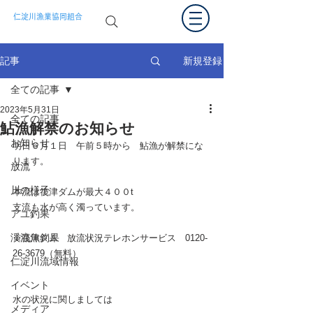
仁淀川漁業協同組合
新規登録
記事
全ての記事
2023年5月31日
全ての記事
鮎漁解禁のお知らせ
お知らせ
明日６月１日　午前５時から　鮎漁が解禁にな
ります。
放流
川の様子
本流は筏津ダムが最大４００t
支流も水が高く濁っています。
アユ釣果
渓流魚釣果
※筏津ダム　放流状況テレホンサービス
​0120-
26-3679（無料）
仁淀川流域情報
イベント
水の状況に関しましては
メディア