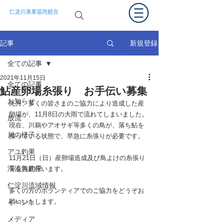
仁淀川漁業協同組合
新規登録
記事
全ての記事
2021年11月15日
全ての記事
鮎産卵場糸張り お手伝い募集
お知らせ
先月、多くの皆さまのご協力により造成した産
卵場が、11月8日の大雨で流れてしまいました。
放流
現在、川鵜やアオサギ等多くの鳥が、落ち鮎を
川の様子
獲っている状態で、早急に糸張りが必要です。
アユ釣果
11月21日（日）産卵場造成及び鳥よけの糸張り
渓流魚釣果
等を再度行います。
仁淀川流域情報
多くの方のボランティアでのご協力をどうぞお
願いいたします。
イベント
メディア