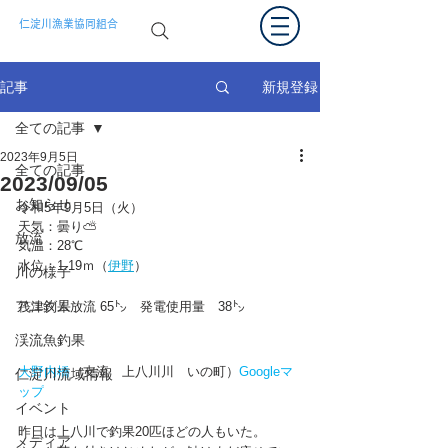
仁淀川漁業協同組合
新規登録
記事
全ての記事
2023年9月5日
全ての記事
2023/09/05
お知らせ
令和5年9月5日（火）
天気：曇り⛅
放流
気温：28℃
水位：1.19ｍ（
伊野
）  
川の様子
アユ釣果
筏津ダム放流 65㌧　発電使用量　38㌧
渓流魚釣果
大野内橋
（支流　上八川川　いの町）
Googleマ
仁淀川流域情報
ップ
イベント
昨日は上八川で釣果20匹ほどの人もいた。
メディア