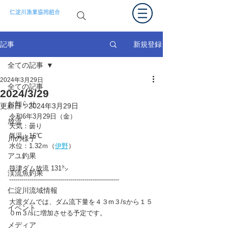
仁淀川漁業協同組合
新規登録
記事
全ての記事
2024年3月29日
全ての記事
2024/3/29
お知らせ
更新日：
2024年3月29日
令和6年3月29日（金）
放流
天気：曇り
気温：16℃
川の様子
水位：1.32ｍ（
伊野
）  
アユ釣果
筏津ダム放流 131㌧　
渓流魚釣果
------------------------------------------------------
仁淀川流域情報
大渡ダムでは、ダム流下量を４３m３/sから１５
イベント
０m３/sに増加させる予定です。
メディア