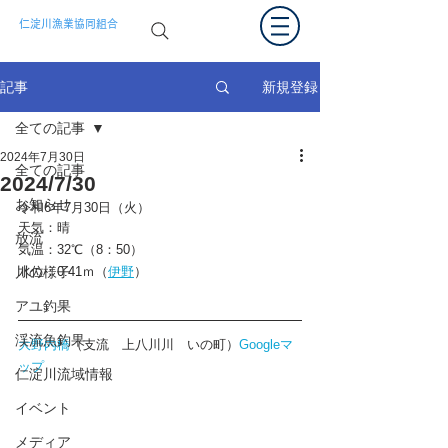
仁淀川漁業協同組合
新規登録
記事
全ての記事
2024年7月30日
全ての記事
2024/7/30
お知らせ
令和6年7
月30日（火）
天気：晴
放流
気温：32
℃（8：50）
川の様子
水位：
0.41
ｍ（
伊野
）
アユ釣果
渓流魚釣果
大野内橋
（支流　上八川川　いの町）
Googleマ
ップ
仁淀川流域情報
イベント
メディア