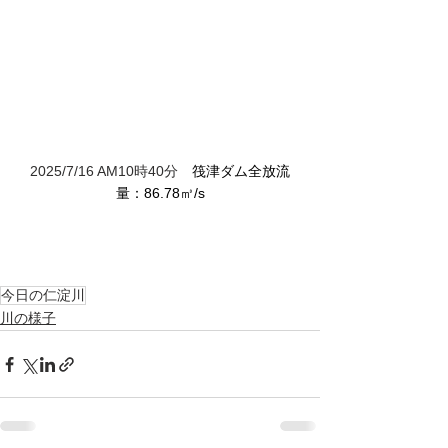
2025/7/16 AM10時40分　
筏津ダム全放流
量：86.78㎥/s
今日の仁淀川
川の様子