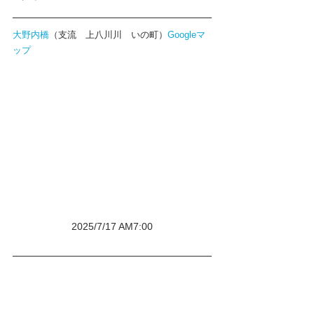
大野内橋
（支流　上八川川　いの町）
Googleマ
ップ
2025/7/17 AM7:00