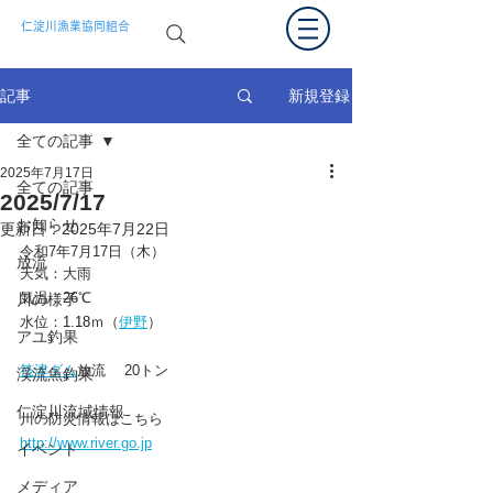
仁淀川漁業協同組合
新規登録
記事
全ての記事
2025年7月17日
全ての記事
2025/7/17
お知らせ
更新日：
2025年7月22日
令和7年7
月17日（木）
放流
天気：大雨
気温：26
℃
川の様子
水位：
1.18
ｍ（
伊野
）
アユ釣果
筏津ダム
放流 　20トン
渓流魚釣果
仁淀川流域情報
川の防災情報はこちら
http://www.river.go.jp
イベント
メディア