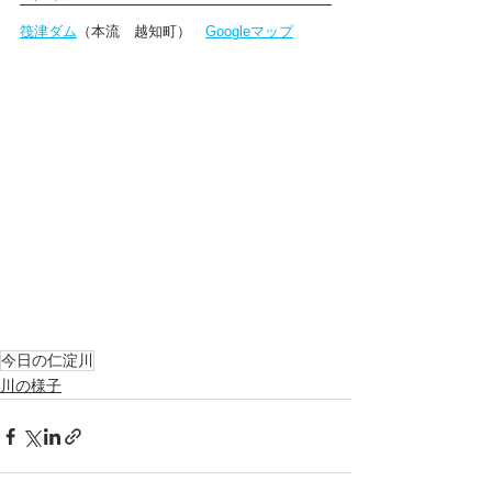
筏津ダム
（本流　越知町）　
Googleマップ
今日の仁淀川
川の様子