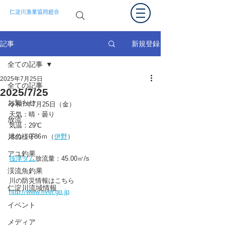
仁淀川漁業協同組合
新規登録
記事
全ての記事
2025年7月25日
全ての記事
2025/7/25
お知らせ
令和7年7
月25日（金）
天気：晴・曇り
放流
気温：29
℃
川の様子
水位：
0.86
ｍ（
伊野
）
アユ釣果
筏津ダム
放流量：45.00㎥/s
渓流魚釣果
川の防災情報はこちら
仁淀川流域情報
http://www.river.go.jp
イベント
メディア