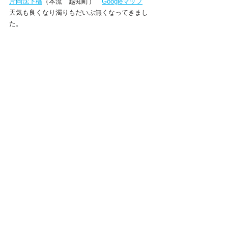
片岡沈下橋
（本流　越知町）　
Googleマップ
天気も良くなり濁りもだいぶ無くなってきまし
た。