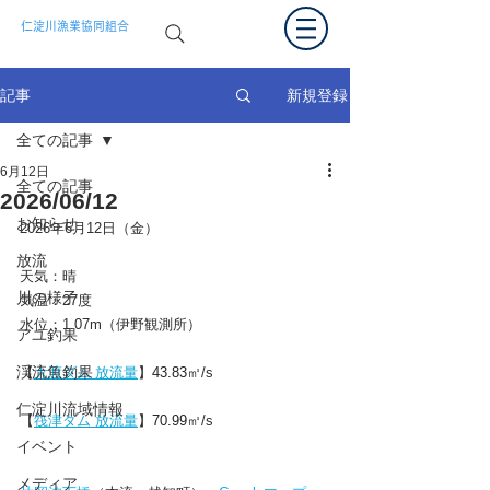
仁淀川漁業協同組合
新規登録
記事
全ての記事
6月12日
全ての記事
2026/06/12
お知らせ
2026年6月12日（金）
放流
天気：晴
川の様子
気温：27度
水位：1.07m（伊野観測所）
アユ釣果
渓流魚釣果
【
大渡ダム 放流量
】
43.83
㎥/s
仁淀川流域情報
【
筏津ダム 放流量
】
70.99
㎥/s
イベント
メディア